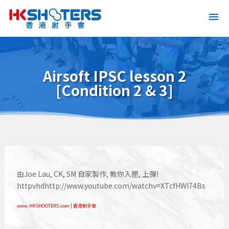
Airsoft IPSC lesson 2
[Condition 2 & 3]
由Joe Lau, CK, SM 自家製作, 教你入匣, 上彈!
httpvhdhttp://www.youtube.com/watchv=XTcfHWl74Bs
www.HKSHOOTERS.com | 香港射手會