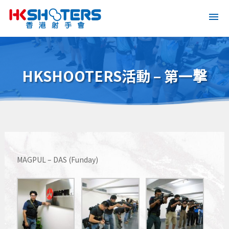
HKSHOOTERS活動 – 第一撃
MAGPUL – DAS (Funday)