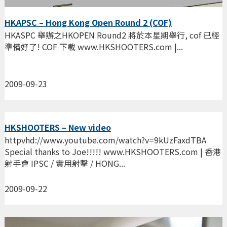
HKAPSC – Hong Kong Open Round 2 (COF)
HKASPC 舉辦之HKOPEN Round2 將於本星期舉行, cof 已經
準備好了! COF 下載 www.HKSHOOTERS.com |...
2009-09-23
HKSHOOTERS – New video
httpvhd://www.youtube.com/watch?v=9kUzFaxdTBA
Special thanks to Joe!!!!! www.HKSHOOTERS.com | 香港
射手會 IPSC / 實用射擊 / HONG...
2009-09-22