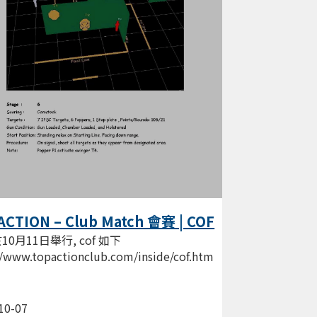
ACTION – Club Match 會賽 | COF
10月11日舉行, cof 如下
//www.topactionclub.com/inside/cof.htm
10-07