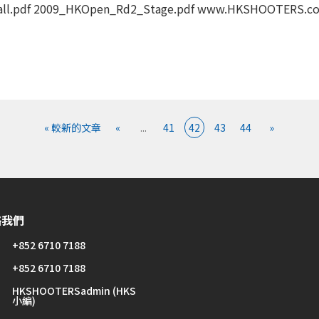
df 2009_HKOpen_Rd2_Stage.pdf www.HKSHOOTERS.com |
« 較新的文章
«
...
41
42
43
44
»
絡我們
+852 6710 7188
+852 6710 7188
HKSHOOTERSadmin (HKS
小編)