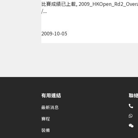
比賽成績已上載, 2009_HKOpen_Rd2_Overall.p
/...
2009-10-05
有用連結
聯

最新消息

賽程

裝備