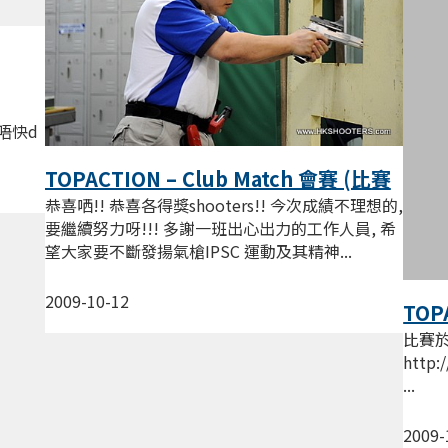
仲唔快d
TOPACTION – Club Match 會賽 (比賽
相)
恭喜哂!! 恭喜各得獎shooters!! 今次成績不理想的,
要繼續努力呀!!! 多謝一班出心出力的工作人員, 希
望大家要不斷發揚氣槍IPSC 運動及其精神...
2009-10-12
TOP
比賽於
http:
...
2009-