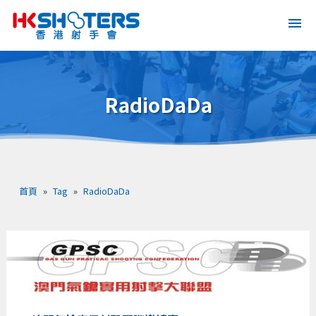
RadioDaDa
首頁
»
Tag
»
RadioDaDa