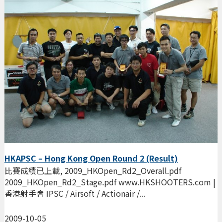
HKAPSC – Hong Kong Open Round 2 (Result)
比賽成績已上載, 2009_HKOpen_Rd2_Overall.pdf
2009_HKOpen_Rd2_Stage.pdf www.HKSHOOTERS.com |
香港射手會 IPSC / Airsoft / Actionair /...
2009-10-05