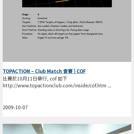
TOPACTION – Club Match 會賽 | COF
比賽於10月11日舉行, cof 如下
http://www.topactionclub.com/inside/cof.htm ...
2009-10-07