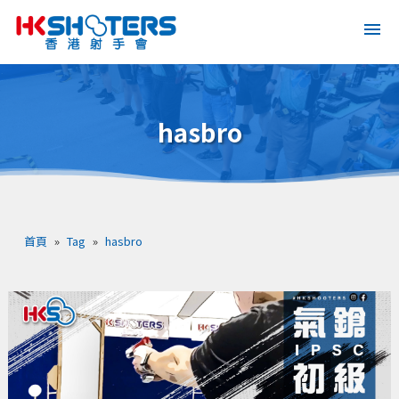
hasbro
首頁
»
Tag
»
hasbro