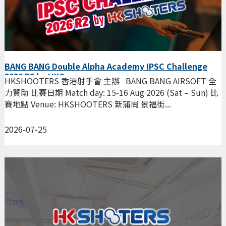
BANG BANG Double Alpha Academy IPSC Challenge
2026 R2 by HKS
HKSHOOTERS 香港射手會 主辦 BANG BANG AIRSOFT 全
力贊助 比賽日期 Match day: 15-16 Aug 2026 (Sat – Sun) 比
賽地點 Venue: HKSHOOTERS 新蒲崗 景福街...
2026-07-25