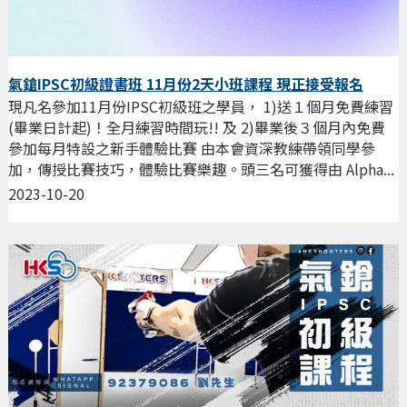
氣鎗IPSC初級證書班 11月份2天小班課程 現正接受報名
現凡名參加11月份IPSC初級班之學員， 1)送１個月免費練習
(畢業日計起)！全月練習時間玩!! 及 2)畢業後３個月內免費
參加每月特設之新手體驗比賽 由本會資深教練帶領同學參
加，傳授比賽技巧，體驗比賽樂趣。頭三名可獲得由 Alpha...
2023-10-20