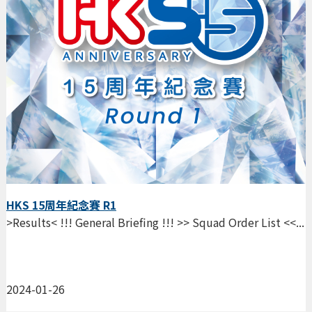
HKS 15周年紀念賽 R1
>Results< !!! General Briefing !!! >> Squad Order List <<...
2024-01-26