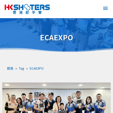
ECAEXPO
首頁
»
Tag
»
ECAEXPO