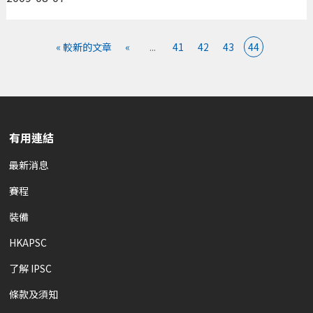
« 較新的文章
«
...
41
42
43
44
有用連結
最新消息
賽程
裝備
HKAPSC
了解 IPSC
條款及須知