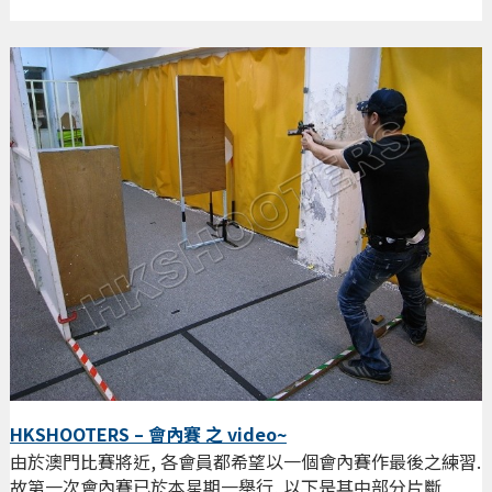
HKSHOOTERS – 會內賽 之 video~
由於澳門比賽將近, 各會員都希望以一個會內賽作最後之練習.
故第一次會內賽已於本星期一舉行, 以下是其中部分片斷