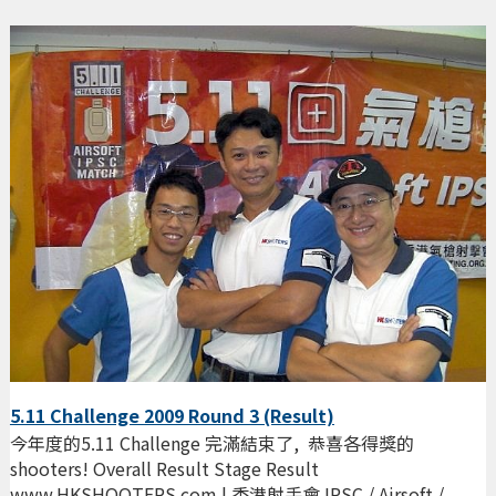
5.11 Challenge 2009 Round 3 (Result)
今年度的5.11 Challenge 完滿結束了, 恭喜各得獎的
shooters! Overall Result Stage Result
www.HKSHOOTERS.com | 香港射手會 IPSC / Airsoft /...