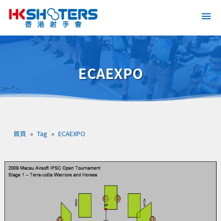
ECAEXPO
首頁
»
Tag
»
ECAEXPO