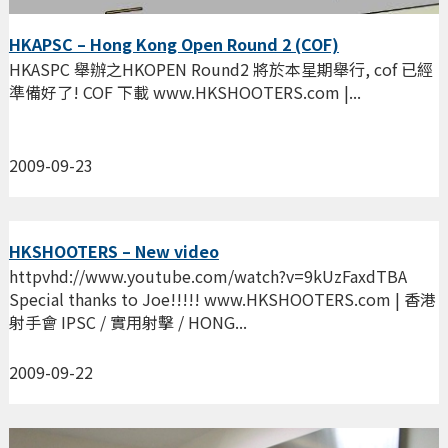
HKAPSC – Hong Kong Open Round 2 (COF)
HKASPC 舉辦之HKOPEN Round2 將於本星期舉行, cof 已經
準備好了! COF 下載 www.HKSHOOTERS.com |...
2009-09-23
HKSHOOTERS – New video
httpvhd://www.youtube.com/watch?v=9kUzFaxdTBA
Special thanks to Joe!!!!! www.HKSHOOTERS.com | 香港
射手會 IPSC / 實用射擊 / HONG...
2009-09-22