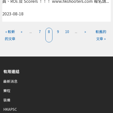
員、ROs 及 Scorers ！！！ www.hkshooters.com 報名請...
2023-08-18
« 較新
«
...
7
8
9
10
...
»
較舊的
的文章
文章 »
有用連結
最新消息
賽程
裝備
HKAPSC