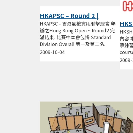
HKAPSC – Round 2 |
Standard Division [Warout
HKS
HKAPSC - 香港氣槍實用射擊總會 舉
Lau / Ricky Ip]
習主
辦之Hong Kong Open ~ Round2 完
HKSH
滿結束. 比賽中本會包辨 Standard
內容 
Division Overall 第一及第二名.
擊練習
Warout Lau / Ricky Ip...
cour
2009-10-04
cour
2009-