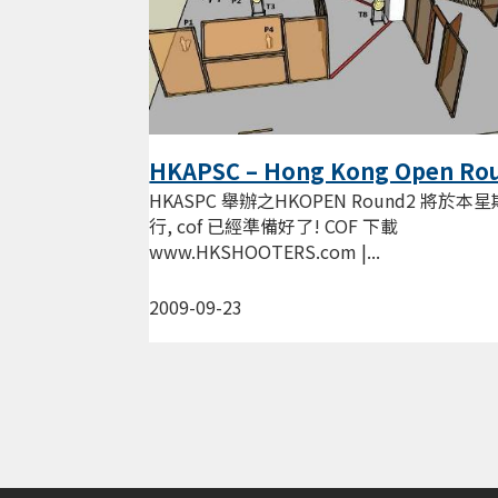
HKAPSC – Hong Kong Open Ro
2 (COF)
HKASPC 舉辦之HKOPEN Round2 將於本
行, cof 已經準備好了! COF 下載
www.HKSHOOTERS.com |...
2009-09-23