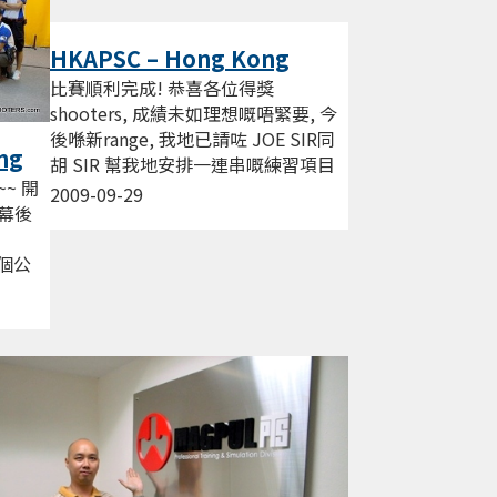
HKAPSC – Hong Kong
Open Round 2 (VIDEO)
比賽順利完成! 恭喜各位得獎
shooters, 成績未如理想嘅唔緊要, 今
後喺新range, 我地已請咗 JOE SIR同
ng
胡 SIR 幫我地安排一連串嘅練習項目
~ 開
嚟到提升我地嘅技術, 大家繼續加油努
2009-09-29
開幕後
力!好好享受氣槍IPSC!!...
一個公
psc射