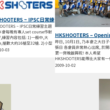
HOOTERS ~ IPSC日常練
題內容
OOTERS ~ IPSC日常練習主題
本會每晚有專人set course作射
HKSHOOTERS – Openi
,練習內容包括: 1)一般中,大
開張之喜!
昨日, 10月1日, 乃本會之大日子~
se,槍數大約16槍至32槍. 2)小型
張日 各會員非常熱心出席, 於
se,槍數大約9槍以內 3)Speed...
10-03
更一齊晚飯興祝! 本人希望
HKSHOOTERS能帶比大家有
平, 公正, 公開的地方, 可以享受i
2009-10-02
擊的樂趣! [gallery...