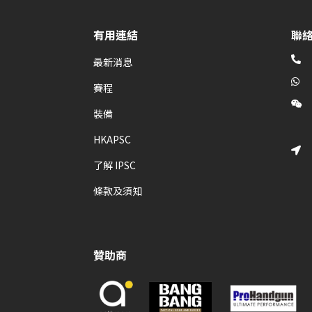
有用連結
聯

最新消息

賽程

裝備
HKAPSC

了解 IPSC
條款及須知
贊助商