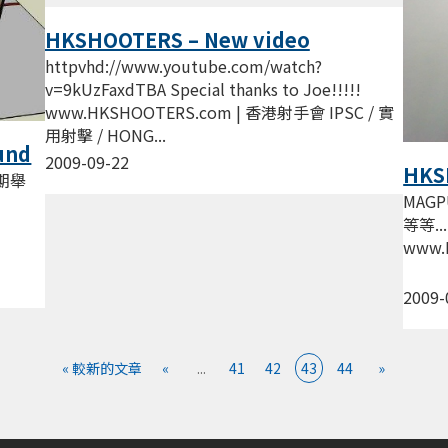
HKSHOOTERS – New video
httpvhd://www.youtube.com/watch?
v=9kUzFaxdTBA Special thanks to Joe!!!!!
www.HKSHOOTERS.com | 香港射手會 IPSC / 實
用射擊 / HONG...
und
2009-09-22
HKS
星期舉
MAGP
等等..
www.
2009-
« 較新的文章
«
...
41
42
43
44
»