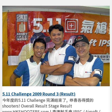
5.11 Challenge 2009 Round 3 (Result)
今年度的5.11 Challenge 完滿結束了, 恭喜各得獎的
shooters! Overall Result Stage Result
www.HKSHOOTERS.com | 香港射手會 IPSC / Airsoft /...