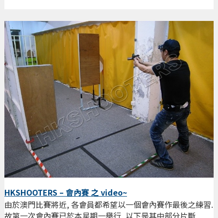
HKSHOOTERS – 會內賽 之 video~
由於澳門比賽將近, 各會員都希望以一個會內賽作最後之練習.
故第一次會內賽已於本星期一舉行, 以下是其中部分片斷