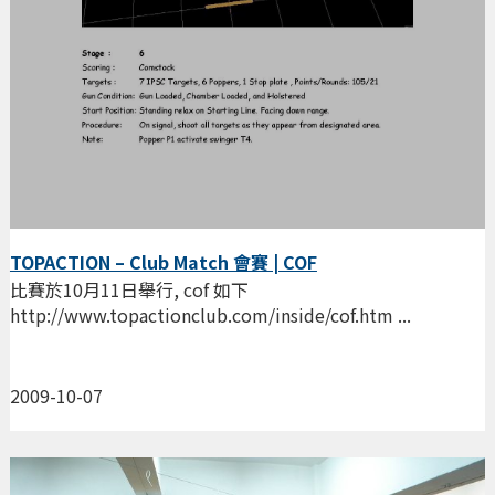
TOPACTION – Club Match 會賽 | COF
比賽於10月11日舉行, cof 如下
http://www.topactionclub.com/inside/cof.htm ...
2009-10-07