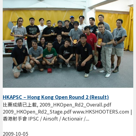
HKAPSC – Hong Kong Open Round 2 (Result)
比賽成績已上載, 2009_HKOpen_Rd2_Overall.pdf
2009_HKOpen_Rd2_Stage.pdf www.HKSHOOTERS.com |
香港射手會 IPSC / Airsoft / Actionair /...
2009-10-05