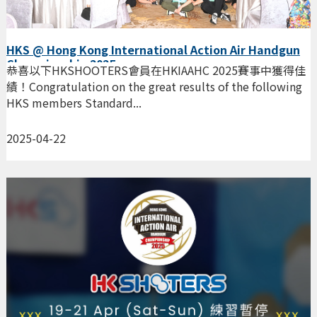
HKS @ Hong Kong International Action Air Handgun
Championship 2025
恭喜以下HKSHOOTERS會員在HKIAAHC 2025賽事中獲得佳
績！Congratulation on the great results of the following
HKS members Standard...
2025-04-22