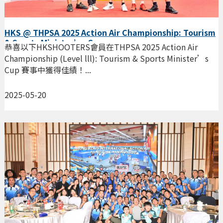
HKS @ THPSA 2025 Action Air Championship: Tourism
& Sports Minister’s Cup
恭喜以下HKSHOOTERS會員在THPSA 2025 Action Air
Championship (Level lll): Tourism & Sports Minister’s
Cup 賽事中獲得佳績！...
2025-05-20