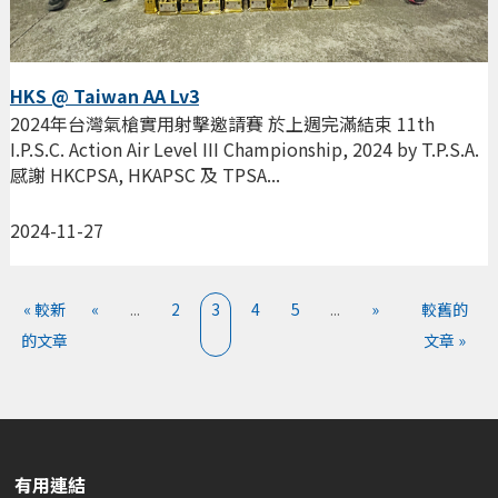
HKS @ Taiwan AA Lv3
2024年台灣氣槍實用射擊邀請賽 於上週完滿結束 11th
I.P.S.C. Action Air Level III Championship, 2024 by T.P.S.A.
感謝 HKCPSA, HKAPSC 及 TPSA...
2024-11-27
« 較新
«
...
2
3
4
5
...
»
較舊的
的文章
文章 »
有用連結