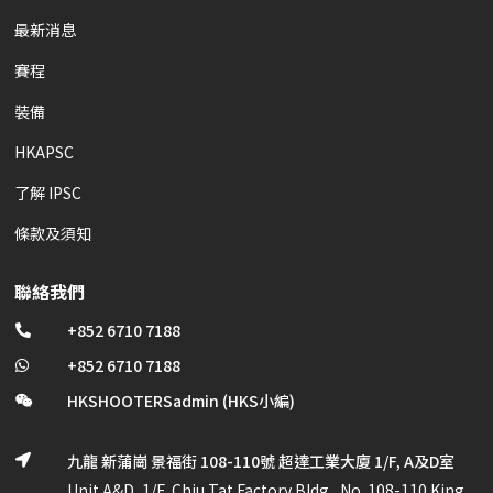
最新消息
賽程
裝備
HKAPSC
了解 IPSC
條款及須知
聯絡我們
+852 6710 7188

+852 6710 7188

HKSHOOTERSadmin (HKS小編)

九龍 新蒲崗 景福街 108-110號 超達工業大廈 1/F, A及D室

Unit A&D, 1/F, Chiu Tat Factory Bldg., No. 108-110 King