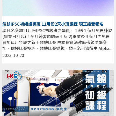
氣鎗IPSC初級證書班 11月份2天小班課程 現正接受報名
現凡名參加11月份IPSC初級班之學員， 1)送１個月免費練習
(畢業日計起)！全月練習時間玩!! 及 2)畢業後３個月內免費
參加每月特設之新手體驗比賽 由本會資深教練帶領同學參
加，傳授比賽技巧，體驗比賽樂趣。頭三名可獲得由 Alpha...
2023-10-20