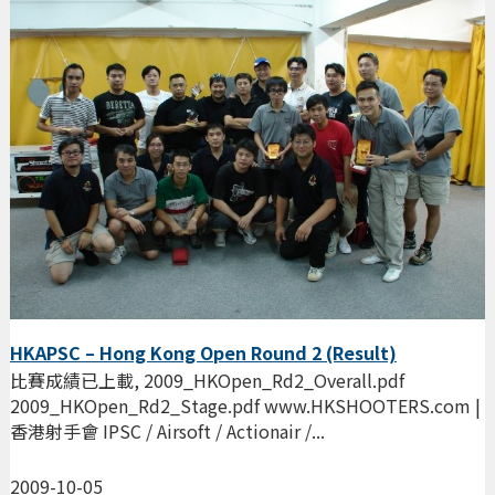
HKAPSC – Hong Kong Open Round 2 (Result)
比賽成績已上載, 2009_HKOpen_Rd2_Overall.pdf
2009_HKOpen_Rd2_Stage.pdf www.HKSHOOTERS.com |
香港射手會 IPSC / Airsoft / Actionair /...
2009-10-05