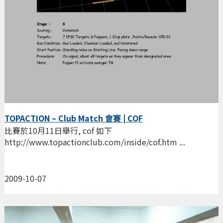
TOPACTION – Club Match 會賽 | COF
比賽於10月11日舉行, cof 如下
http://www.topactionclub.com/inside/cof.htm ...
2009-10-07