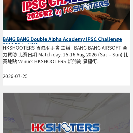
BANG BANG Double Alpha Academy IPSC Challenge
2026 R2 by HKS
HKSHOOTERS 香港射手會 主辦 BANG BANG AIRSOFT 全
力贊助 比賽日期 Match day: 15-16 Aug 2026 (Sat – Sun) 比
賽地點 Venue: HKSHOOTERS 新蒲崗 景福街...
2026-07-25