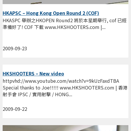
HKAPSC – Hong Kong Open Round 2 (COF)
HKASPC 舉辦之HKOPEN Round2 將於本星期舉行, cof 已經
準備好了! COF 下載 www.HKSHOOTERS.com |...
2009-09-23
HKSHOOTERS – New video
httpvhd://www.youtube.com/watch?v=9kUzFaxdTBA
Special thanks to Joe!!!!! www.HKSHOOTERS.com | 香港
射手會 IPSC / 實用射擊 / HONG...
2009-09-22