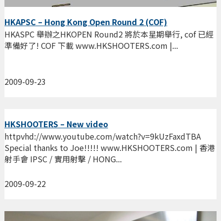
HKAPSC – Hong Kong Open Round 2 (COF)
HKASPC 舉辦之HKOPEN Round2 將於本星期舉行, cof 已經
準備好了! COF 下載 www.HKSHOOTERS.com |...
2009-09-23
HKSHOOTERS – New video
httpvhd://www.youtube.com/watch?v=9kUzFaxdTBA
Special thanks to Joe!!!!! www.HKSHOOTERS.com | 香港
射手會 IPSC / 實用射擊 / HONG...
2009-09-22