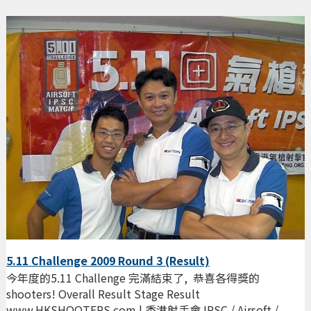
5.11 Challenge 2009 Round 3 (Result)
今年度的5.11 Challenge 完滿結束了, 恭喜各得獎的
shooters! Overall Result Stage Result
www.HKSHOOTERS.com | 香港射手會 IPSC / Airsoft /...