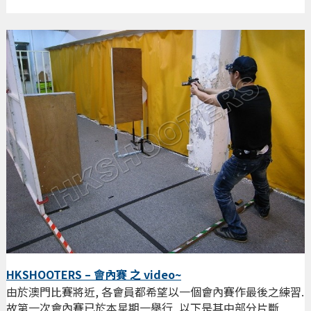
HKSHOOTERS – 會內賽 之 video~
由於澳門比賽將近, 各會員都希望以一個會內賽作最後之練習.
故第一次會內賽已於本星期一舉行, 以下是其中部分片斷